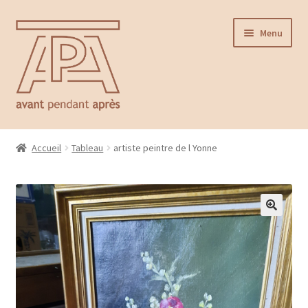
Aller
Aller
Menu
à
au
la
contenu
navigation
Accueil
Accueil
Tableau
artiste peintre de l Yonne
Ouvrir
Catalogue
le
menu
Contact
enfant