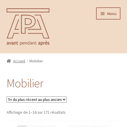
Aller
Aller
Menu
à
au
la
contenu
navigation
Accueil
Accueil
Mobilier
Ouvrir
Catalogue
le
Mobilier
menu
Mobilier
enfant
Luminaire
Affichage de 1–16 sur 171 résultats
Art de la table