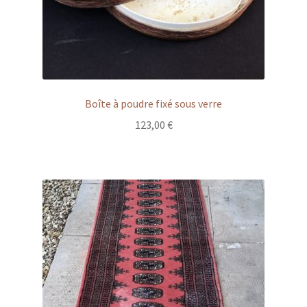
Boîte à poudre fixé sous verre
123,00
€