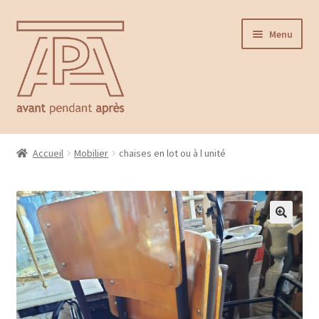
Aller
Aller
Menu
à
au
la
contenu
navigation
Accueil
Accueil
Mobilier
chaises en lot ou à l unité
Ouvrir
Catalogue
le
menu
Contact
enfant