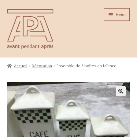
Aller
Aller
Menu
à
au
la
contenu
navigation
Accueil
Accueil
Décoration
Ensemble de 5 boîtes en faïence
Ouvrir
Catalogue
le
menu
Contact
enfant