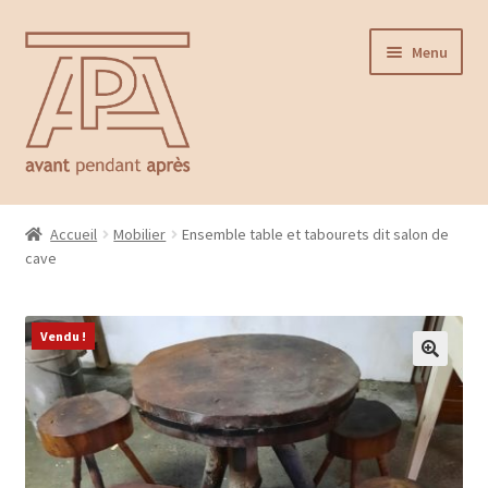
Aller
Aller
Menu
à
au
la
contenu
navigation
Accueil
Accueil
Mobilier
Ensemble table et tabourets dit salon de
Ouvrir
cave
Catalogue
le
menu
Contact
enfant
Vendu !