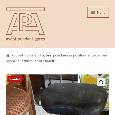
Aller
Aller
Menu
à
au
la
contenu
navigation
Accueil
Accueil
Divers
Fauteuil pour bien se positionner devant un
Ouvrir
bureau ou table avec ordinateur.
Catalogue
le
menu
Contact
enfant
Vendu !