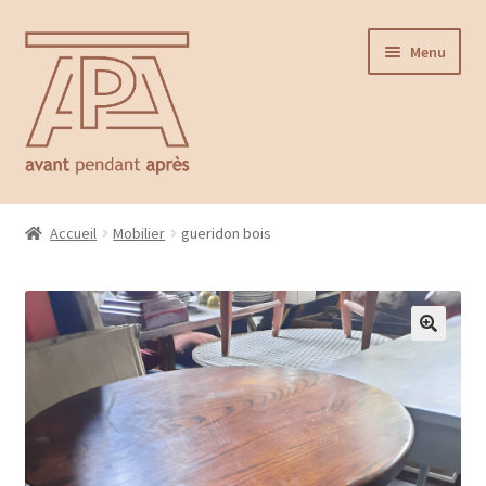
Aller
Aller
Menu
à
au
la
contenu
navigation
Accueil
Accueil
Mobilier
gueridon bois
Ouvrir
Catalogue
le
menu
Contact
enfant