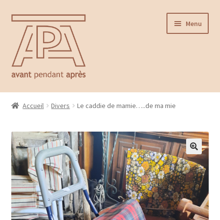
Aller
Aller
Menu
à
au
la
contenu
navigation
Accueil
Accueil
Divers
Le caddie de mamie…..de ma mie
Ouvrir
Catalogue
le
menu
Contact
enfant