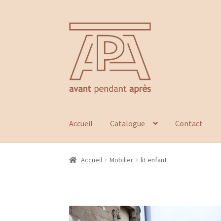
Aller
Aller
à
au
la
contenu
navigation
Accueil
Catalogue
Contact
Accueil
Mobilier
lit enfant