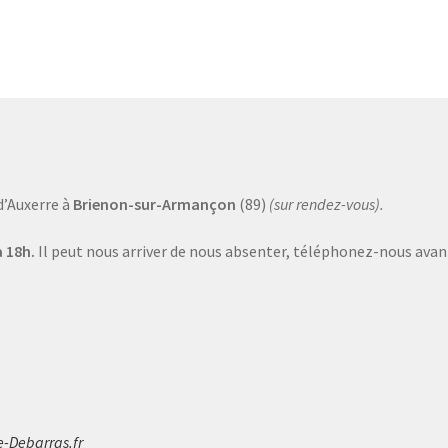
d’Auxerre à
Brienon-sur-Armançon
(89)
(sur rendez-vous).
 18h.
Il peut nous arriver de nous absenter, téléphonez-nous avant
e-Debarras.fr