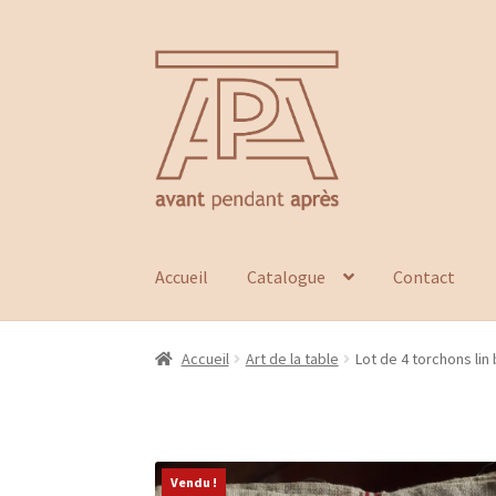
Aller
Aller
à
au
la
contenu
navigation
Accueil
Catalogue
Contact
Accueil
Art de la table
Lot de 4 torchons lin
Vendu !