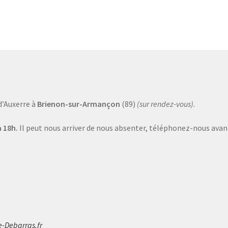
d’Auxerre à
Brienon-sur-Armançon
(89)
(sur rendez-vous).
 18h.
Il peut nous arriver de nous absenter, téléphonez-nous avant
e-Debarras.fr