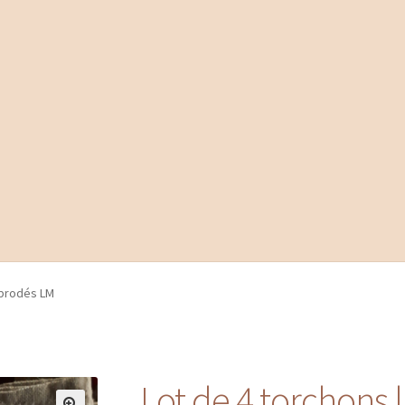
 brodés LM
Lot de 4 torchons 