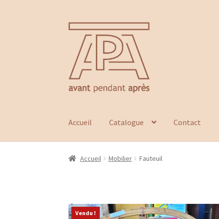
Aller
Aller
à
au
la
contenu
navigation
Accueil
Catalogue
Contact
Accueil
Mobilier
Fauteuil
Vendu !