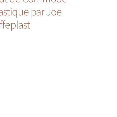
astique par Joe
feplast