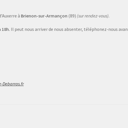
d’Auxerre à
Brienon-sur-Armançon
(89)
(sur rendez-vous).
 18h.
Il peut nous arriver de nous absenter, téléphonez-nous avant
e-Debarras.fr