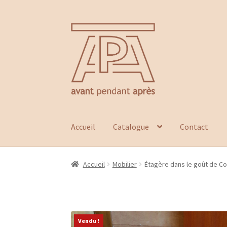
Aller
Aller
à
au
la
contenu
navigation
Accueil
Catalogue
Contact
Accueil
Mobilier
Étagère dans le goût de C
Vendu !