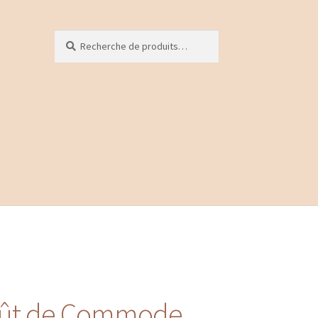
Recherche
Recherche
pour :
goût de Commode