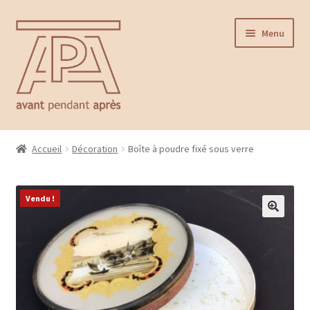
Aller
Aller
Menu
à
au
la
contenu
navigation
Accueil
Accueil
Décoration
Boîte à poudre fixé sous verre
Ouvrir
Catalogue
le
menu
Vendu !
Contact
enfant