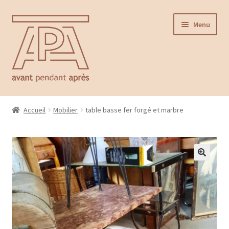
Aller
Aller
Menu
à
au
la
contenu
navigation
Accueil
Accueil
Mobilier
table basse fer forgé et marbre
Ouvrir
Catalogue
le
menu
Contact
enfant