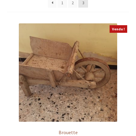
Electroménager
1
2
3
Décoration
Vendu !
Horlogerie
Tableau
Sculpture
Extérieur
Matériaux
Technique
Divers
Brouette