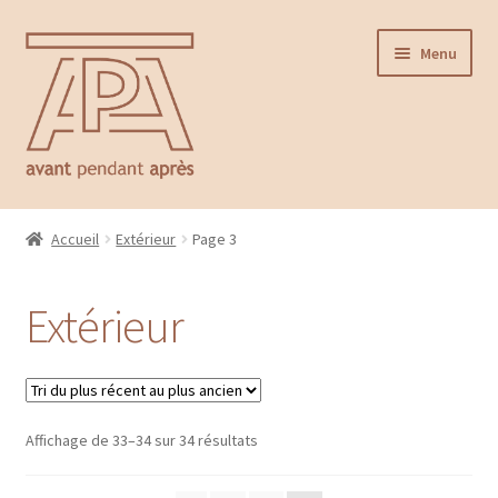
Aller
Aller
Menu
à
au
la
contenu
navigation
Accueil
Accueil
Extérieur
Page 3
Ouvrir
Catalogue
le
Extérieur
menu
Mobilier
enfant
Luminaire
Affichage de 33–34 sur 34 résultats
Art de la table