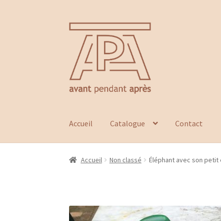
Aller
Aller
à
au
la
contenu
navigation
Accueil
Catalogue
Contact
Accueil
Non classé
Éléphant avec son petit