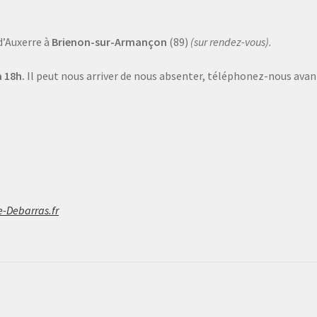
d’Auxerre à
Brienon-sur-Armançon
(89)
(sur rendez-vous).
 18h.
Il peut nous arriver de nous absenter, téléphonez-nous avant
e-Debarras.fr