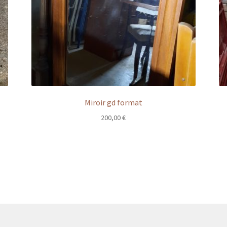
Miroir gd format
200,00
€