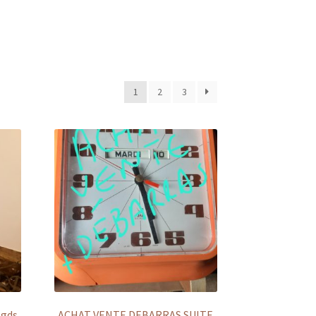
1
2
3
 gds
ACHAT VENTE DEBARRAS SUITE