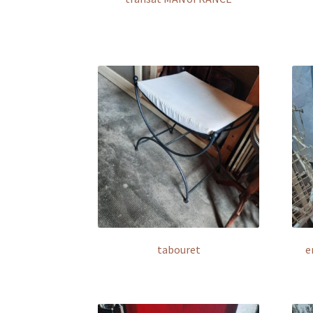
tabouret
e