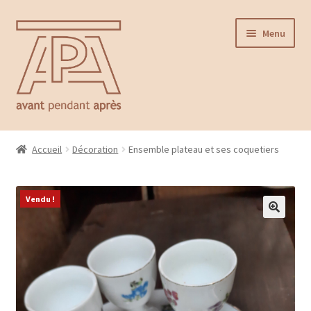
Aller
Aller
Menu
à
au
la
contenu
navigation
Accueil
Accueil
Décoration
Ensemble plateau et ses coquetiers
Ouvrir
Catalogue
le
menu
Vendu !
Contact
enfant