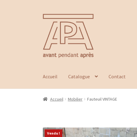
Aller
Aller
à
au
la
contenu
navigation
Accueil
Catalogue
Contact
Accueil
Mobilier
Fauteuil VINTAGE
Vendu !