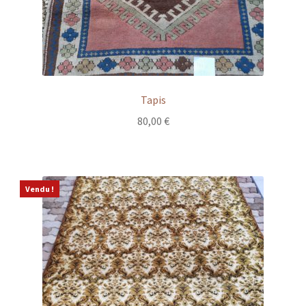
Tapis
80,00
€
Vendu !