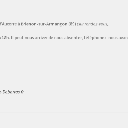
d’Auxerre à
Brienon-sur-Armançon
(89)
(sur rendez-vous).
 18h.
Il peut nous arriver de nous absenter, téléphonez-nous avant
e-Debarras.fr