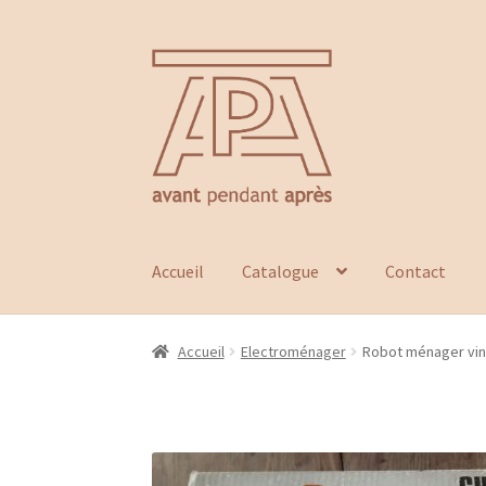
Aller
Aller
à
au
la
contenu
navigation
Accueil
Catalogue
Contact
Accueil
Electroménager
Robot ménager vi