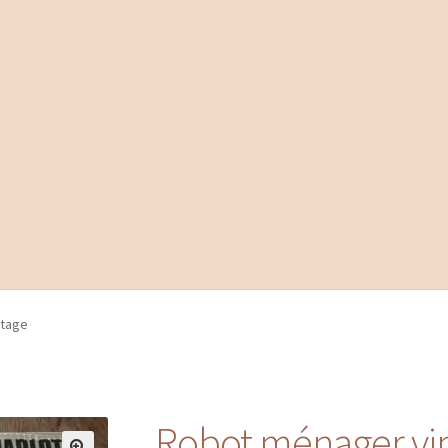
ntage
Robot ménager vi