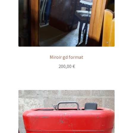
Miroir gd format
200,00
€