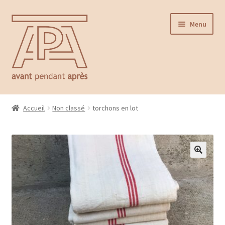
Aller
Aller
Menu
à
au
la
contenu
navigation
Accueil
Accueil
Non classé
torchons en lot
Ouvrir
Catalogue
le
menu
Contact
enfant