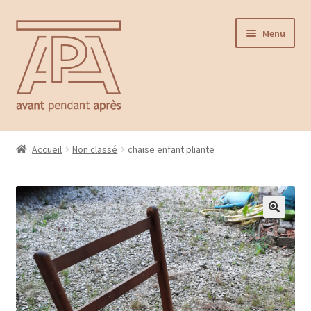
Aller
Aller
Menu
à
au
la
contenu
navigation
Accueil
Accueil
Non classé
chaise enfant pliante
Ouvrir
Catalogue
le
menu
Contact
enfant