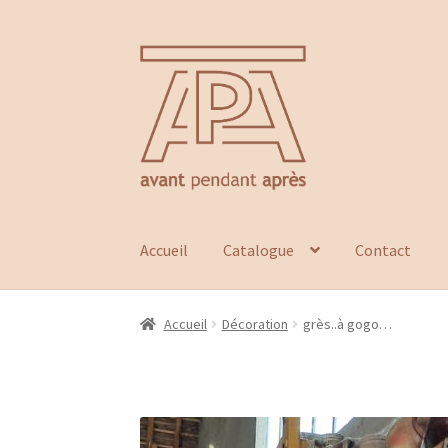
Aller
Aller
à
au
la
contenu
navigation
Accueil
Catalogue
Contact
Accueil
Décoration
grès..à gogo…