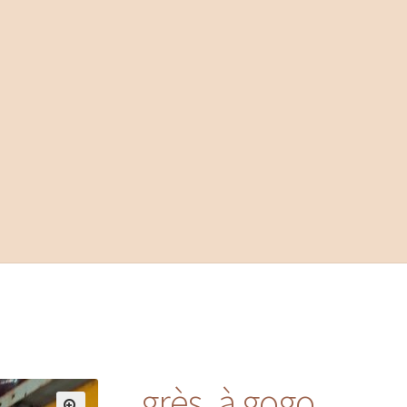
grès..à gogo…