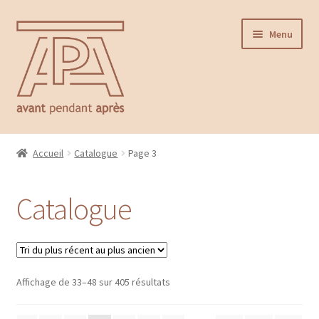
Aller
Aller
Menu
à
au
la
contenu
navigation
Accueil
Accueil
Catalogue
Page 3
Ouvrir
Catalogue
le
Catalogue
menu
Contact
enfant
Affichage de 33–48 sur 405 résultats