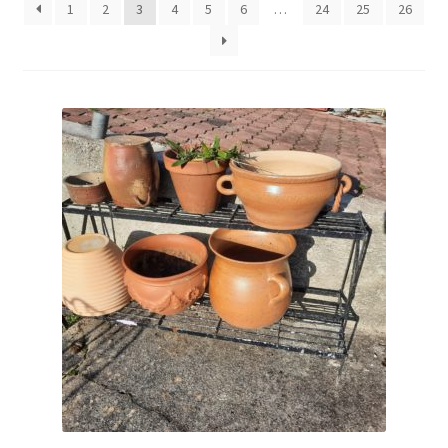
1
2
3
4
5
6
…
24
25
26